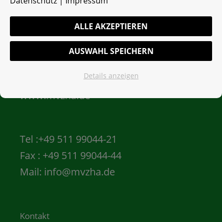
Datenschutz
|
Impressum
Emmichplatz
ALLE AKZEPTIEREN
AUSWAHL SPEICHERN
Eichstraße 2
Details anzeigen
30161 Hannover
www.mvzha.de
Tel :+49 511 99044-21
Fax : +49 511 99044-44
Mail:
info@mvzha.de
Kontakt