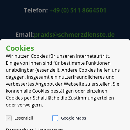
Telefon:
+49 (0) 511 8664501
Email:
praxis@schmerzdienste.de
Cookies
Wir nutzen Cookies für unseren Internetauftritt.
Fachärztin für Anästhesie
Einige von ihnen sind für bestimmte Funktionen
unabdingbar (essenziell). Andere Cookies helfen uns
dagegen, insgesamt ein nutzerfreundlicheres und
verbessertes Angebot der Webseite zu erstellen. Sie
können alle Cookies bestätigen oder einzelnen
Cookies per Schaltfläche die Zustimmung erteilen
oder verweigern.
Medizinisches
Essentiell
Google Maps
Versorgungszentrum am