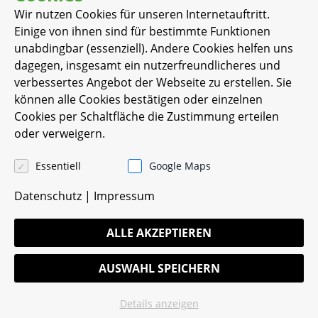
Wir nutzen Cookies für unseren Internetauftritt.
Einige von ihnen sind für bestimmte Funktionen
Medizinisches
unabdingbar (essenziell). Andere Cookies helfen uns
Versorgungszentrum am
dagegen, insgesamt ein nutzerfreundlicheres und
verbessertes Angebot der Webseite zu erstellen. Sie
Emmichplatz
können alle Cookies bestätigen oder einzelnen
Cookies per Schaltfläche die Zustimmung erteilen
oder verweigern.
Eichstraße 2
Essentiell
Google Maps
30161 Hannover
Datenschutz
|
Impressum
www.mvzha.de
ALLE AKZEPTIEREN
AUSWAHL SPEICHERN
Tel :+49 511 99044-21
Fax : +49 511 99044-44
Details anzeigen