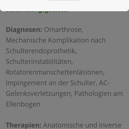
Behandlungsgebiete:
Diagnosen:
Omarthrose,
Mechanische Komplikation nach
Schulterendoprothetik,
Schulterinstabilitäten,
Rotatorenmanschettenläsionen,
Impingement an der Schulter, AC-
Gelenksverletzungen, Pathologien am
Ellenbogen
Therapien:
Anatomische und inverse