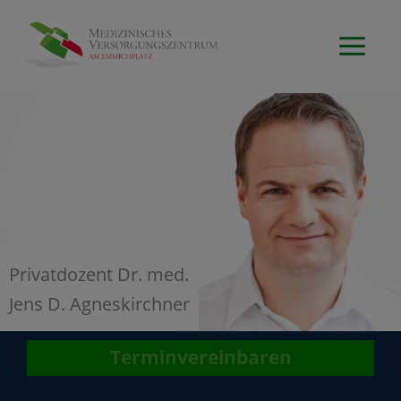
Zum
Inhalt
MAI
springen
ME
Privatdozent Dr. med.
Jens D. Agneskirchner
Terminvereinbaren