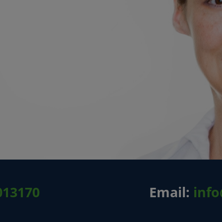
013170
Email:
inf