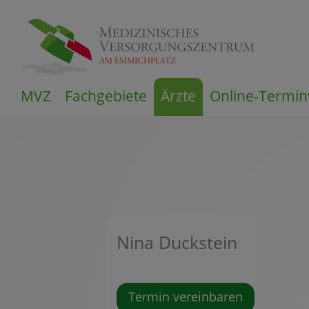
Zum
MVZ
Fachgebiete
Ärzte
Online-Termin
Inhalt
springen
Nina Duckstein
Termin vereinbaren