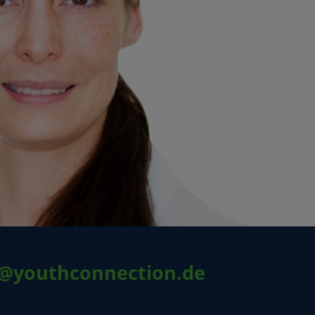
o@youthconnection.de