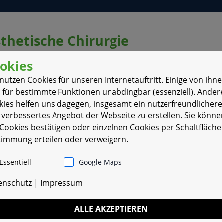
sthetische Chirurgie
okies
nd promovierte an der Medizinischen H
nutzen Cookies für unseren Internetauftritt. Einige von ihn
ches chirurgisches Basishandwerk in de
d für bestimmte Funktionen unabdingbar (essenziell). Ander
kies helfen uns dagegen, insgesamt ein nutzerfreundlicher
u (Bodensee), auf dem ihre spezielle 
 verbessertes Angebot der Webseite zu erstellen. Sie könne
 Cookies bestätigen oder einzelnen Cookies per Schaltfläche
timmung erteilen oder verweigern.
Essentiell
Google Maps
der Plastisch-, Rekonstruktiven und Ä
enschutz
|
Impressum
bteilung für Hand-, Brust-, Plastische
ALLE AKZEPTIEREN
ng war Mitglied im so genannten Brustz