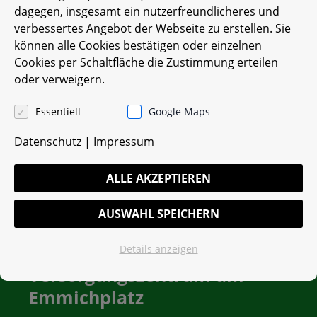
Erkrankungen des
dagegen, insgesamt ein nutzerfreundlicheres und
verbessertes Angebot der Webseite zu erstellen. Sie
Bewegungsapparates
können alle Cookies bestätigen oder einzelnen
– Behandlungen von
Cookies per Schaltfläche die Zustimmung erteilen
oder verweigern.
Stresserkrankungen, Burnout,
Depression und Ängsten
Essentiell
Google Maps
Datenschutz
|
Impressum
ALLE AKZEPTIEREN
AUSWAHL SPEICHERN
Medizinisches
Details anzeigen
Versorgungszentrum am
Emmichplatz