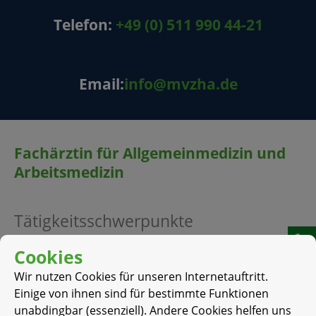
Telefon:
+49 (0) 511 990 44-21
Email:
info@mvzha.de
Fachärztin für Allgemeinmedizin und
Arbeitsmedizin
Tätigkeitsschwerpunkte
– Klassische Allgemeinmedizin
Cookies
– Naturheilverfahren
Wir nutzen Cookies für unseren Internetauftritt.
Einige von ihnen sind für bestimmte Funktionen
– Integrative Schmerztherapie bei
unabdingbar (essenziell). Andere Cookies helfen uns