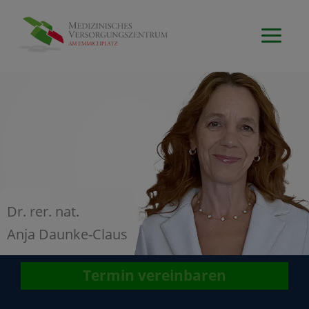
Zum
Inhalt
MAI
springen
ME
Dr. rer. nat.
Anja Daunke-Claus
Termin vereinbaren